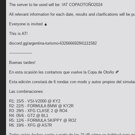
The server to be used will be: !AT COPAOTOÑO2024
All relevant information for each date, results and clarifications will be 
Everyone is invited 🧉
This is AT!
discord.gg/argentina-turismo-632666692841111582
-------------------
Buenas tardes!
En esta ocasión les contamos que vuelve la Copa de Otoño 🍂
Esta edición constará de 6 rondas con mods y autos propios del simula
Las combinaciones:
R1: 15/5 - VSI-V2000 @ KY2
R2: 22/5 - FORMULA BMW @ KY2R
R3: 29/5 - XFG CLASE 2 @ RO4
R4: 05/6 - GT2 @ BL1
R5: 12/6 - FORMULA SKIPPY @ RO2
R6: 19/6 - XFG @ AS7R
Todas estas fechas serán a partir de las 21:45 cómo es habitual para no