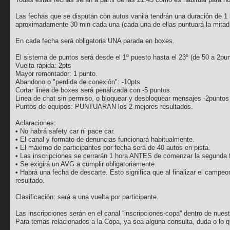
Las fechas que se disputan con autos vanila tendrán una duración de 1
aproximadamente 30 min cada una (cada una de ellas puntuará la mitad 
En cada fecha será obligatoria UNA parada en boxes.
El sistema de puntos será desde el 1º puesto hasta el 23º (de 50 a 2pu
Vuelta rápida: 2pts
Mayor remontador: 1 punto.
Abandono o "perdida de conexión": -10pts
Cortar linea de boxes será penalizada con -5 puntos.
Linea de chat sin permiso, o bloquear y desbloquear mensajes -2puntos
Puntos de equipos: PUNTUARAN los 2 mejores resultados.
Aclaraciones:
• No habrá safety car ni pace car.
• El canal y formato de denuncias funcionará habitualmente.
• El máximo de participantes por fecha será de 40 autos en pista.
• Las inscripciones se cerrarán 1 hora ANTES de comenzar la segunda 
• Se exigirá un AVG a cumplir obligatoriamente.
• Habrá una fecha de descarte. Esto significa que al finalizar el campe
resultado.
Clasificación: será a una vuelta por participante.
Las inscripciones serán en el canal ''inscripciones-copa'' dentro de nuest
Para temas relacionados a la Copa, ya sea alguna consulta, duda o lo 