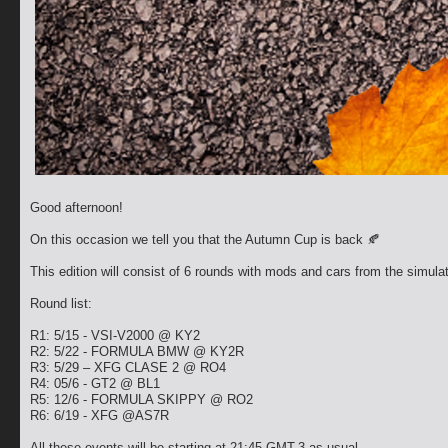
Good afternoon!
On this occasion we tell you that the Autumn Cup is back 🍂
This edition will consist of 6 rounds with mods and cars from the simulat
Round list:
R1: 5/15 - VSI-V2000 @ KY2
R2: 5/22 - FORMULA BMW @ KY2R
R3: 5/29 – XFG CLASE 2 @ RO4
R4: 05/6 - GT2 @ BL1
R5: 12/6 - FORMULA SKIPPY @ RO2
R6: 6/19 - XFG @AS7R
All these events will be starting at 21:45 GMT-3 as usual.