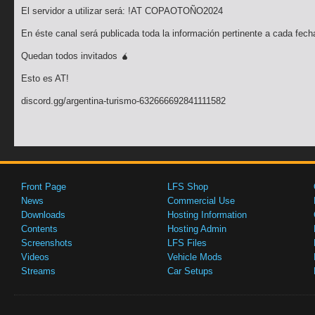
El servidor a utilizar será: !AT COPAOTOÑO2024
En éste canal será publicada toda la información pertinente a cada fech
Quedan todos invitados 🧉
Esto es AT!
discord.gg/argentina-turismo-632666692841111582
Front Page
LFS Shop
News
Commercial Use
Downloads
Hosting Information
Contents
Hosting Admin
Screenshots
LFS Files
Videos
Vehicle Mods
Streams
Car Setups