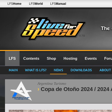
LFS
Home
LFS
World
LFS
Manual
0.7G
LFS
Contents
Shop
Hosting
Events
For
MAIN
WHAT IS LFS?
NEWS
DOWNLOADS
ABOUT
Argentina Turismo
Copa de Otoño 2024 / 2024