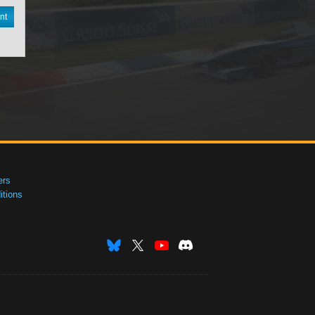
nt
ers
tions